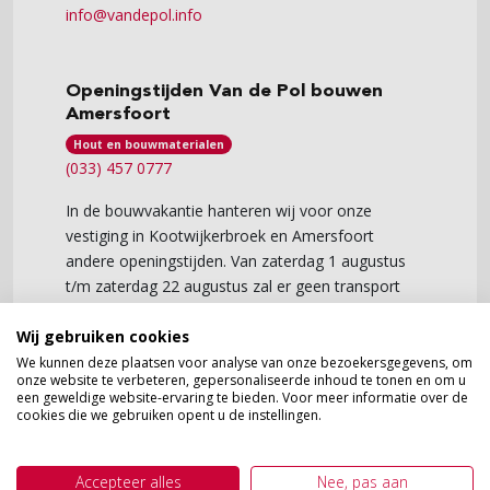
info@vandepol.info
Openingstijden Van de Pol bouwen
Amersfoort
Hout en bouwmaterialen
(033) 457 0777
In de bouwvakantie hanteren wij voor onze
vestiging in Kootwijkerbroek en Amersfoort
andere openingstijden. Van zaterdag 1 augustus
t/m zaterdag 22 augustus zal er geen transport
mogelijk zijn en ook onze werkplaats is geheel
Wij gebruiken cookies
gesloten.
We kunnen deze plaatsen voor analyse van onze bezoekersgegevens, om
Let op! Vrijdag juli zijn wij geopend tot 14:30 uur.
onze website te verbeteren, gepersonaliseerde inhoud te tonen en om u
een geweldige website-ervaring te bieden. Voor meer informatie over de
cookies die we gebruiken opent u de instellingen.
Openingstijden Hout &
Bouwmaterialen shop
Accepteer alles
Nee, pas aan