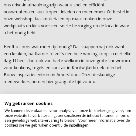
ons drive-in afhaalmagazijn waar u snel en efficiënt
bouwmaterialen kunt kopen, inladen en meenemen. Of bestel in
onze webshop, laat materialen op maat maken in onze
werkplaats en kies voor een snelle bezorging op de locatie waar
u het nodig hebt.
Heeft u soms wat meer tijd nodig? Dat snappen wij ook want
een keuken, badkamer of zelfs een hele woning koopt u niet elke
dag. U bent dan ook van harte welkom in onze grote showroom
voor keukens, tegels en sanitair in Kootwijkerbroek of in het
Bouw Inspiratiecentrum in Amersfoort. Onze deskundige
medewerkers nemen hier graag alle tijd voor u.
Bij Van de Pol bouwen & wonen kunt u terecht voor alle
denkbare materialen die worden gebruikt in de bouw. Deze
Wij gebruiken cookies
bouwmaterialen
vindt u in onze magazijnen
We kunnen deze plaatsen voor analyse van onze bezoekersgegevens, om
onze website te verbeteren, gepersonaliseerde inhoud te tonen en om u
in
Kootwijkerbroek
en
Amersfoort
. Bovendien beschikken wij
een geweldige website-ervaring te bieden. Voor meer informatie over de
over actuele vakkennis om een goed advies te kunnen geven.
cookies die we gebruiken opent u de instellingen.