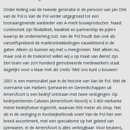
Onder leiding van de tweede generatie in de persoon van Jan-Dirk
van de Pol is Van de Pol verder uitgegroeid tot een
toonaangevende aanbieder van A-merk bouwproducten. Naast
continuïteit zijn flexibiliteit, kwaliteit en partnership de pijlers
waarop de onderneming rust. Van de Pol houdt dan ook als
vanzelfsprekend de marktontwikkelingen nauwlettend in de
gaten. Alleen zo kunnen wij met u meegroeien. Niet alleen nu,
maar ook in de toekomst willen wij u op maat van dienst zijn.
Een team van zo’n honderd gemotiveerde medewerkers staat
dagelijks voor u klaar met als credo 'Met ons kunt u bouwen'.
2001 is een memorabel jaar in de historie van Van de Pol. Met de
overname van Harbers IJzerwaren en Gereedschappen uit
Amersfoort is een bedrijf ontstaan met twee vestigingen. Op
bedrijventerrein Calveen (Amersfoort-Noord) is 3.400 vierkante
meter bedrijfsvloer ingericht, waarvan 900 meter als shop. Net
als in de vestiging in Kootwijkerbroek voert Van de Pol hier een
breed assortiment, met een specialisme op het gebied van
ijzerwaren. In de Amersfoort is alles verkrijgbaar. Voor keukens,