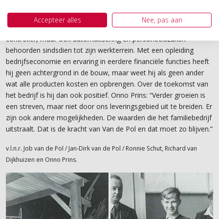
Onno Prins (financieel directeur)
Accepteer alles
Nee, pas aan
Onno Prins ging in 2014 voor Van de Pol aan de slag als
controller, maar ook automatisering en personeelszaken
behoorden sindsdien tot zijn werkterrein. Met een opleiding
bedrijfseconomie en ervaring in eerdere financiële functies heeft
hij geen achtergrond in de bouw, maar weet hij als geen ander
wat alle producten kosten en opbrengen. Over de toekomst van
het bedrijf is hij dan ook positief. Onno Prins: “Verder groeien is
een streven, maar niet door ons leveringsgebied uit te breiden. Er
zijn ook andere mogelijkheden. De waarden die het familiebedrijf
uitstraalt. Dat is de kracht van Van de Pol en dat moet zo blijven.”
v.l.n.r. Job van de Pol / Jan-Dirk van de Pol / Ronnie Schut, Richard van
Dijkhuizen en Onno Prins.