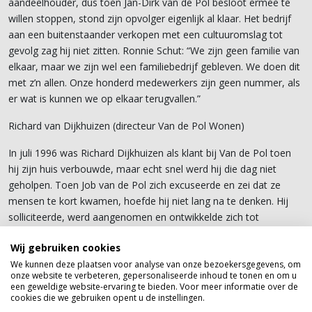
aandeelhouder, dus toen Jan-Dirk van de Pol besloot ermee te
willen stoppen, stond zijn opvolger eigenlijk al klaar. Het bedrijf
aan een buitenstaander verkopen met een cultuuromslag tot
gevolg zag hij niet zitten. Ronnie Schut: “We zijn geen familie van
elkaar, maar we zijn wel een familiebedrijf gebleven. We doen dit
met z’n allen. Onze honderd medewerkers zijn geen nummer, als
er wat is kunnen we op elkaar terugvallen.”
Richard van Dijkhuizen (directeur Van de Pol Wonen)
In juli 1996 was Richard Dijkhuizen als klant bij Van de Pol toen
hij zijn huis verbouwde, maar echt snel werd hij die dag niet
geholpen. Toen Job van de Pol zich excuseerde en zei dat ze
mensen te kort kwamen, hoefde hij niet lang na te denken. Hij
solliciteerde, werd aangenomen en ontwikkelde zich tot
verkoopadviseur Keukens, Tegels en Sanitair. In 2011 werd hij
Wij gebruiken cookies
mede-aandeelhouder en nu dus directeur. Richard van Dijkhuizen:
We kunnen deze plaatsen voor analyse van onze bezoekersgegevens, om
“Ik ben hier als het ware ingegroeid en met zijn drieën vullen we
onze website te verbeteren, gepersonaliseerde inhoud te tonen en om u
elkaar goed aan. We denken als bedrijf nog te kunnen groeien,
een geweldige website-ervaring te bieden. Voor meer informatie over de
maar we vinden vooral de continuïteit van het bedrijf belangrijk.”
cookies die we gebruiken opent u de instellingen.