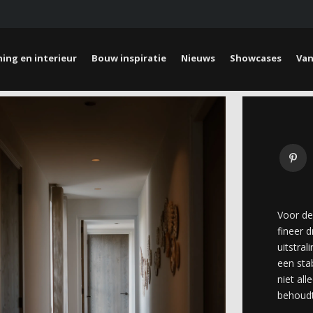
ing en interieur
Bouw inspiratie
Nieuws
Showcases
Van
Voor de
fineer d
uitstra
een sta
niet all
behoudt