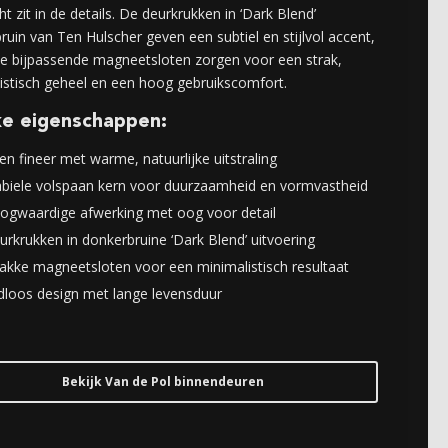
t zit in de details. De deurkrukken in ‘Dark Blend’
ruin van
Ten Hulscher
geven een subtiel en stijlvol accent,
 de bijpassende magneetsloten zorgen voor een strak,
istisch geheel en een hoog gebruikscomfort.
ke eigenschappen:
en fineer met warme, natuurlijke uitstraling
abiele volspaan kern voor duurzaamheid en vormvastheid
ogwaardige afwerking met oog voor detail
urkrukken in donkerbruine ‘Dark Blend’ uitvoering
rakke magneetsloten voor een minimalistisch resultaat
jdloos design met lange levensduur
Bekijk Van de Pol binnendeuren