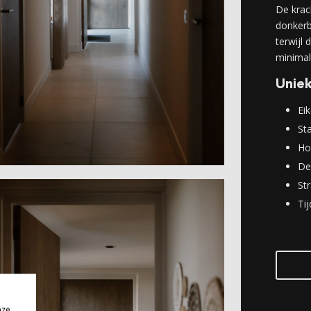
De krach
donkerb
terwijl
minimal
Unie
Eik
St
Ho
De
St
Ti
nze