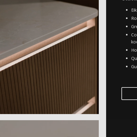
Eik
Ro
Gre
Co
ko
Ho
Qu
Gu