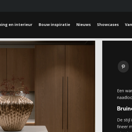
ing en interieur
Bouw inspiratie
Nieuws
Showcases
Van
Een war
naadlo
Bruin
De stijl
fineer 