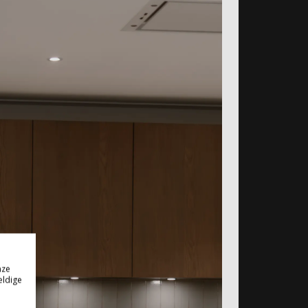
nze
eldige