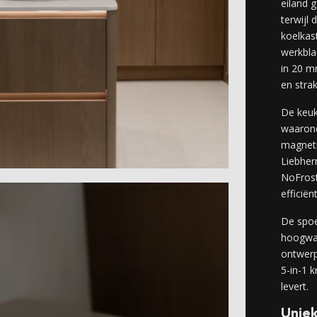
eiland 
terwijl 
koelkast
werkbla
in 20 m
en stra
De keuk
waarond
magnetr
Liebher
NoFrost
efficiën
De spo
hoogwaa
ontwer
5-in-1 
levert.
Unie