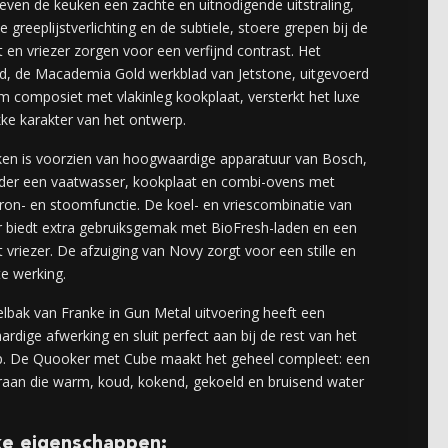
geven de keuken een zachte en uitnodigende uitstraling,
de greeplijstverlichting en de subtiele, stoere grepen bij de
 en vriezer zorgen voor een verfijnd contrast. Het
d, de Macademia Gold werkblad van Jetstone, uitgevoerd
m composiet met vlakinleg kookplaat, versterkt het luxe
kke karakter van het ontwerp.
en is voorzien van hoogwaardige apparatuur van
Bosch
,
er een vaatwasser, kookplaat en combi-ovens met
on- en stoomfunctie. De koel- en vriescombinatie van
r
biedt extra gebruiksgemak met BioFresh-laden en een
 vriezer. De afzuiging van
Novy
zorgt voor een stille en
te werking.
elbak van
Franke
in Gun Metal uitvoering heeft een
rdige afwerking en sluit perfect aan bij de rest van het
p. De
Quooker
met Cube maakt het geheel compleet: een
kraan die warm, koud, kokend, gekoeld en bruisend water
ke eigenschappen: