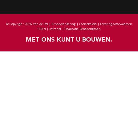
© Copyright 2026 Van de Pol |
Privacyverklaring
|
Cookiebeleid
|
Leveringsvoorwaarden
HIBIN
|
Intranet
| Realisatie
BenedenBoven
MET ONS KUNT U BOUWEN.