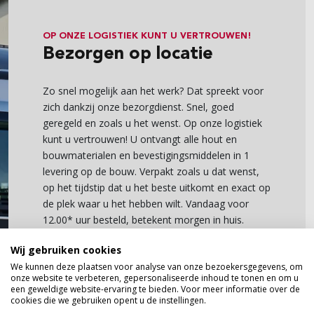
OP ONZE LOGISTIEK KUNT U VERTROUWEN!
Bezorgen op locatie
Zo snel mogelijk aan het werk? Dat spreekt voor
zich dankzij onze bezorgdienst. Snel, goed
geregeld en zoals u het wenst. Op onze logistiek
kunt u vertrouwen! U ontvangt alle hout en
bouwmaterialen en bevestigingsmiddelen in 1
levering op de bouw. Verpakt zoals u dat wenst,
op het tijdstip dat u het beste uitkomt en exact op
de plek waar u het hebben wilt. Vandaag voor
12.00* uur besteld, betekent morgen in huis.
In onze werkplaats kunnen wij alles vooraf voor u
Wij gebruiken cookies
zagen en/of profileren. Dit scheelt veel tijd op de
We kunnen deze plaatsen voor analyse van onze bezoekersgegevens, om
onze website te verbeteren, gepersonaliseerde inhoud te tonen en om u
bouw. We beloven korte levertijden om uw hout
een geweldige website-ervaring te bieden. Voor meer informatie over de
en plaatmaterialen te laten gronderen of op kleur
cookies die we gebruiken opent u de instellingen.
te spuiten.