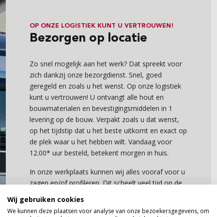
OP ONZE LOGISTIEK KUNT U VERTROUWEN!
Bezorgen op locatie
Zo snel mogelijk aan het werk? Dat spreekt voor
zich dankzij onze bezorgdienst. Snel, goed
geregeld en zoals u het wenst. Op onze logistiek
kunt u vertrouwen! U ontvangt alle hout en
bouwmaterialen en bevestigingsmiddelen in 1
levering op de bouw. Verpakt zoals u dat wenst,
op het tijdstip dat u het beste uitkomt en exact op
de plek waar u het hebben wilt. Vandaag voor
12.00* uur besteld, betekent morgen in huis.
In onze werkplaats kunnen wij alles vooraf voor u
zagen en/of profileren. Dit scheelt veel tijd op de
bouw. We beloven korte levertijden om uw hout
Wij gebruiken cookies
en plaatmaterialen te laten gronderen of op kleur
We kunnen deze plaatsen voor analyse van onze bezoekersgegevens, om
te spuiten.