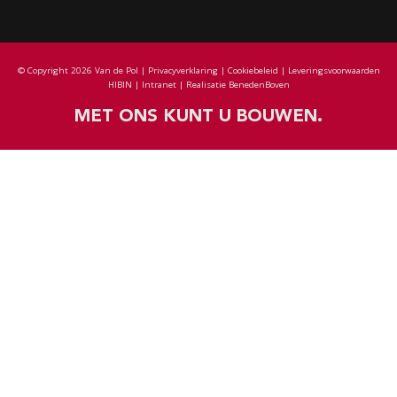
© Copyright 2026 Van de Pol |
Privacyverklaring
|
Cookiebeleid
|
Leveringsvoorwaarden
HIBIN
|
Intranet
| Realisatie
BenedenBoven
MET ONS KUNT U BOUWEN.