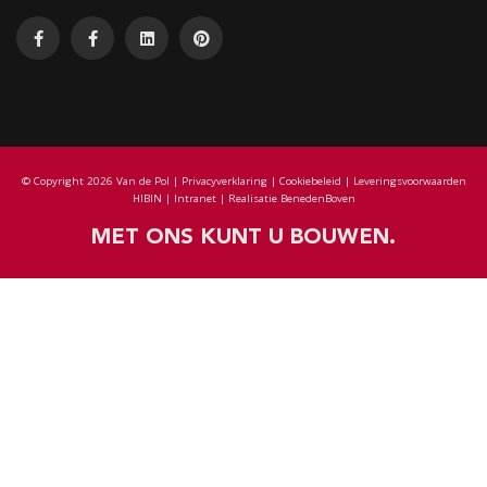
© Copyright 2026 Van de Pol |
Privacyverklaring
|
Cookiebeleid
|
Leveringsvoorwaarden
HIBIN
|
Intranet
| Realisatie
BenedenBoven
MET ONS KUNT U BOUWEN.